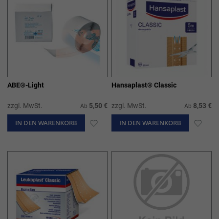
ABE®-Light
Hansaplast® Classic
zzgl. MwSt.
5,50 €
zzgl. MwSt.
8,53 €
Ab
Ab
IN DEN WARENKORB
ZUR
IN DEN WARENKORB
ZUR
WUNSCHLISTE
WUN
HINZUFÜGEN
HIN