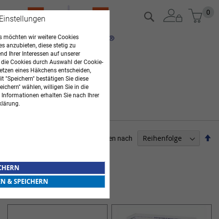
Zum
Mein
0
Suche
 Einstellungen
Inhalt
springen
 möchten wir weitere Cookies
es anzubieten, diese stetig zu
d Ihrer Interessen auf unserer
 die Cookies durch Auswahl der Cookie-
etzen eines Häkchens entscheiden,
t "Speichern" bestätigen Sie diese
ichern" wählen, willigen Sie in die
 Informationen erhalten Sie nach Ihrer
klärung.
Ab
Sortieren nach
so
PFLEGEBEDARF
ICHERN
4
Elemente
EN & SPEICHERN
WUNDSCHNELLVERBÄNDE