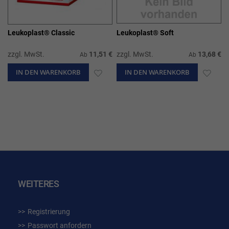
Leukoplast® Classic
Leukoplast® Soft
zzgl. MwSt.
11,51 €
zzgl. MwSt.
13,68 €
Ab
Ab
IN DEN WARENKORB
ZUR
IN DEN WARENKORB
ZUR
WUNSCHLISTE
WUN
HINZUFÜGEN
HIN
WEITERES
Registrierung
Passwort anfordern