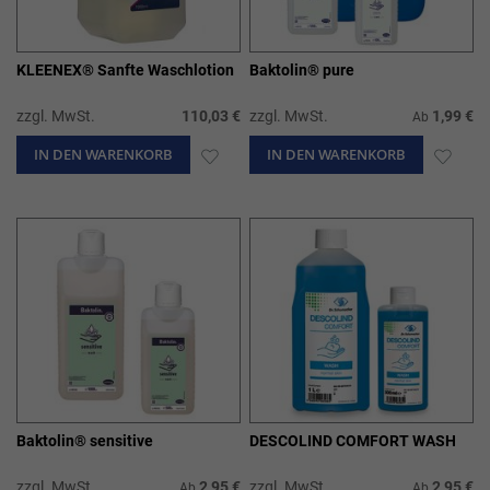
KLEENEX® Sanfte Waschlotion
Baktolin® pure
zzgl. MwSt.
110,03 €
zzgl. MwSt.
1,99 €
Ab
IN DEN WARENKORB
ZUR
IN DEN WARENKORB
ZUR
WUNSCHLISTE
WUN
HINZUFÜGEN
HIN
Baktolin® sensitive
DESCOLIND COMFORT WASH
zzgl. MwSt.
2,95 €
zzgl. MwSt.
2,95 €
Ab
Ab