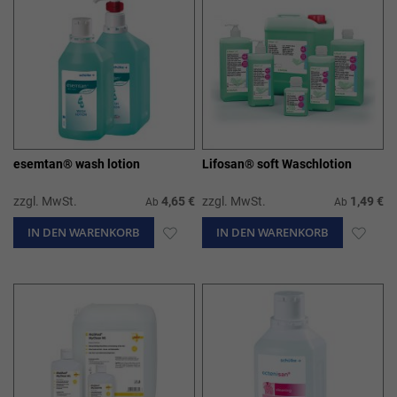
esemtan® wash lotion
Lifosan® soft Waschlotion
zzgl. MwSt.
4,65 €
zzgl. MwSt.
1,49 €
Ab
Ab
IN DEN WARENKORB
ZUR
IN DEN WARENKORB
ZUR
WUNSCHLISTE
WUN
HINZUFÜGEN
HIN