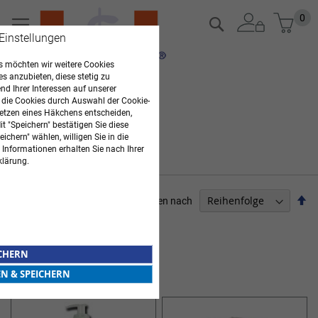
Zum
Mein
0
Suche
Inhalt
 Einstellungen
springen
 möchten wir weitere Cookies
es anzubieten, diese stetig zu
d Ihrer Interessen auf unserer
 die Cookies durch Auswahl der Cookie-
etzen eines Häkchens entscheiden,
t "Speichern" bestätigen Sie diese
ichern" wählen, willigen Sie in die
 Informationen erhalten Sie nach Ihrer
klärung.
Ab
Sortieren nach
so
ARZTBEDARF
Artikel
1
-
12
von
26
ICHERN
HAUTREINIGUNG UND -PFLEGE
EN & SPEICHERN