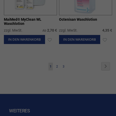
MaiMed® MyClean WL
Octenisan Waschlotion
Waschlotion
zzgl. MwSt.
2,70 €
zzgl. MwSt.
4,35 €
Ab
IN DEN WARENKORB
ZUR
IN DEN WARENKORB
ZUR
WUNSCHLISTE
WUN
HINZUFÜGEN
HIN
Seite
Seite
Weite
Sie
Seite
Seite
1
2
3
lesen
gerade
die
Seite
WEITERES