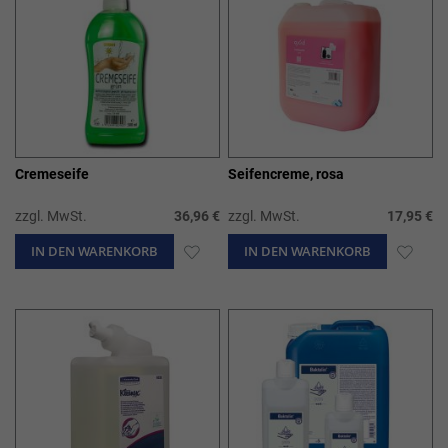
Cremeseife
Seifencreme, rosa
zzgl. MwSt.
36,96 €
zzgl. MwSt.
17,95 €
IN DEN WARENKORB
ZUR
IN DEN WARENKORB
ZUR
WUNSCHLISTE
WUN
HINZUFÜGEN
HIN