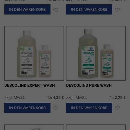
IN DEN WARENKORB
ZUR
IN DEN WARENKORB
ZUR
WUNSCHLISTE
WUN
HINZUFÜGEN
HIN
DESCOLIND EXPERT WASH
DESCOLIND PURE WASH
zzgl. MwSt.
4,35 €
zzgl. MwSt.
2,25 €
Ab
Ab
IN DEN WARENKORB
ZUR
IN DEN WARENKORB
ZUR
WUNSCHLISTE
WUN
HINZUFÜGEN
HIN