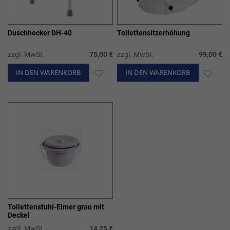
Duschhocker DH-40
Toilettensitzerhöhung
zzgl. MwSt.
75,00 €
zzgl. MwSt.
99,00 €
IN DEN WARENKORB
ZUR
IN DEN WARENKORB
ZUR
WUNSCHLISTE
WUN
HINZUFÜGEN
HIN
Toilettenstuhl-Eimer grau mit
Deckel
zzgl. MwSt.
14,25 €