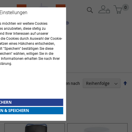
Zum
Mein
0
Suche
 Einstellungen
Inhalt
springen
 möchten wir weitere Cookies
es anzubieten, diese stetig zu
d Ihrer Interessen auf unserer
 die Cookies durch Auswahl der Cookie-
etzen eines Häkchens entscheiden,
t "Speichern" bestätigen Sie diese
ichern" wählen, willigen Sie in die
 Informationen erhalten Sie nach Ihrer
klärung.
Ab
Sortieren nach
so
PFLEGEBEDARF
ICHERN
5
Elemente
EN & SPEICHERN
HILFEN FÜR BAD & WC