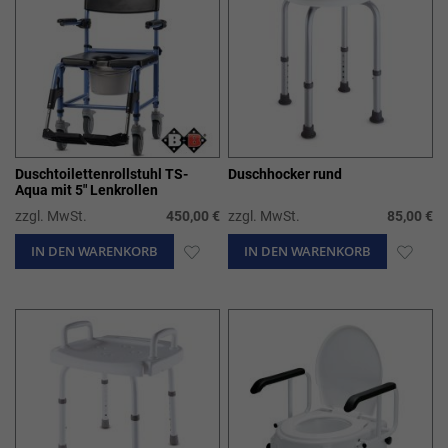
Duschtoilettenrollstuhl TS-
Duschhocker rund
Aqua mit 5" Lenkrollen
zzgl. MwSt.
450,00 €
zzgl. MwSt.
85,00 €
IN DEN WARENKORB
ZUR
IN DEN WARENKORB
ZUR
WUNSCHLISTE
WUN
HINZUFÜGEN
HIN