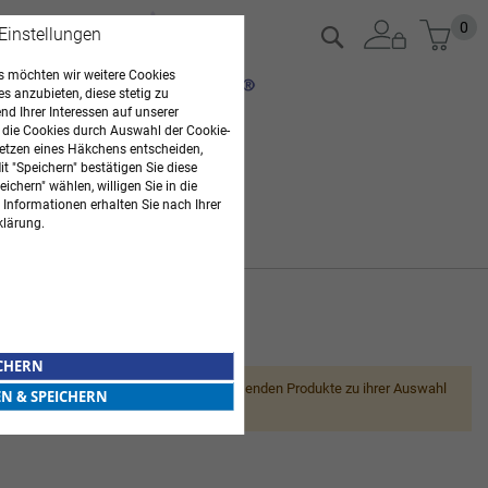
Zum
Mein
0
Suche
 Einstellungen
Inhalt
springen
 möchten wir weitere Cookies
es anzubieten, diese stetig zu
d Ihrer Interessen auf unserer
 die Cookies durch Auswahl der Cookie-
etzen eines Häkchens entscheiden,
t "Speichern" bestätigen Sie diese
ichern" wählen, willigen Sie in die
 Informationen erhalten Sie nach Ihrer
klärung.
ARZTBEDARF
ICHERN
Leider können wir keine passenden Produkte zu ihrer Auswahl
EN & SPEICHERN
finden.