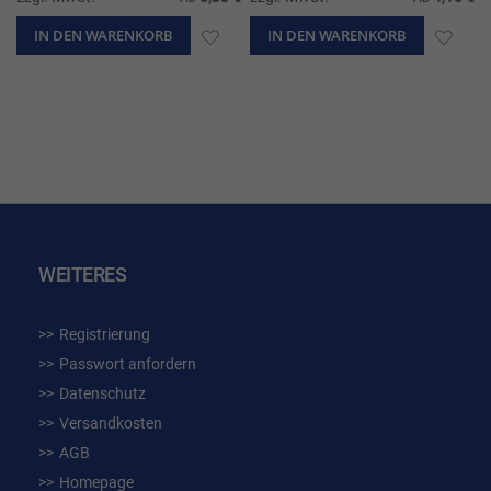
IN DEN WARENKORB
ZUR
IN DEN WARENKORB
ZUR
WUNSCHLISTE
WUN
HINZUFÜGEN
HIN
WEITERES
Registrierung
Passwort anfordern
Datenschutz
Versandkosten
AGB
Homepage