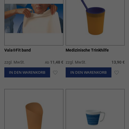
Vala®Fit band
Medizinische Trinkhilfe
zzgl. MwSt.
11,48 €
zzgl. MwSt.
13,90 €
Ab
IN DEN WARENKORB
ZUR
IN DEN WARENKORB
ZUR
WUNSCHLISTE
WUN
HINZUFÜGEN
HIN