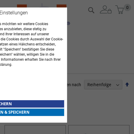
Zum
Mein
0
Suche
 Einstellungen
Inhalt
springen
 möchten wir weitere Cookies
es anzubieten, diese stetig zu
d Ihrer Interessen auf unserer
 die Cookies durch Auswahl der Cookie-
etzen eines Häkchens entscheiden,
t "Speichern" bestätigen Sie diese
ichern" wählen, willigen Sie in die
 Informationen erhalten Sie nach Ihrer
klärung.
Ab
Sortieren nach
so
PFLEGEBEDARF
ICHERN
6
Elemente
EN & SPEICHERN
ESS- UND TRINKHILFEN