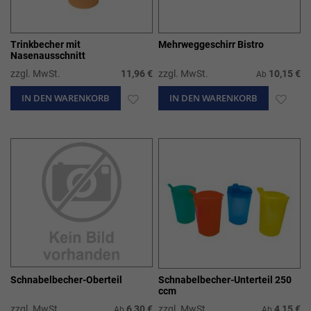
Trinkbecher mit
Mehrweggeschirr Bistro
Nasenausschnitt
zzgl. MwSt.
11,96 €
zzgl. MwSt.
10,15 €
Ab
IN DEN WARENKORB
ZUR
IN DEN WARENKORB
ZUR
WUNSCHLISTE
WUN
HINZUFÜGEN
HIN
Schnabelbecher-Oberteil
Schnabelbecher-Unterteil 250
ccm
zzgl. MwSt.
6,30 €
zzgl. MwSt.
4,15 €
Ab
Ab