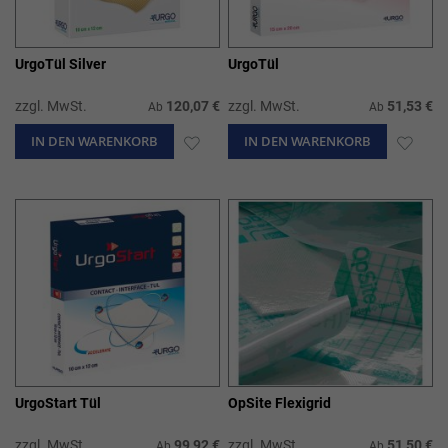
UrgoTül Silver
UrgoTül
zzgl. MwSt.
120,07 €
zzgl. MwSt.
51,53 €
Ab
Ab
IN DEN WARENKORB
ZUR
IN DEN WARENKORB
ZUR
WUNSCHLISTE
WUN
HINZUFÜGEN
HIN
UrgoStart Tül
OpSite Flexigrid
zzgl. MwSt.
99,92 €
zzgl. MwSt.
51,50 €
Ab
Ab