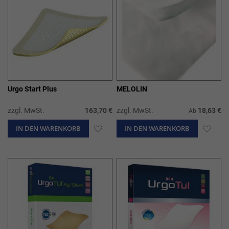
Urgo Start Plus
MELOLIN
zzgl. MwSt.
163,70 €
zzgl. MwSt.
18,63 €
Ab
IN DEN WARENKORB
ZUR
IN DEN WARENKORB
ZUR
WUNSCHLISTE
WUN
HINZUFÜGEN
HIN