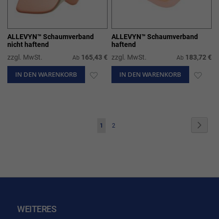
ALLEVYN™ Schaumverband
ALLEVYN™ Schaumverband
nicht haftend
haftend
zzgl. MwSt.
165,43 €
zzgl. MwSt.
183,72 €
Ab
Ab
IN DEN WARENKORB
ZUR
IN DEN WARENKORB
ZUR
WUNSCHLISTE
WUN
HINZUFÜGEN
HIN
Seite
Seite
Weite
Sie
Seite
1
2
lesen
gerade
die
Seite
WEITERES