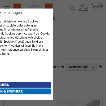
Zum
Mein
0
Suche
Inhalt
 Einstellungen
springen
 möchten wir weitere Cookies
es anzubieten, diese stetig zu
d Ihrer Interessen auf unserer
 die Cookies durch Auswahl der Cookie-
etzen eines Häkchens entscheiden,
t "Speichern" bestätigen Sie diese
ichern" wählen, willigen Sie in die
 Informationen erhalten Sie nach Ihrer
klärung.
Ab
Sortieren nach
so
ARZTBEDARF
Artikel
1
-
12
von
16
ICHERN
MODERNE WUNDVERSORGUNG
EN & SPEICHERN