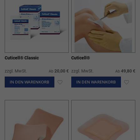
Cuticell® Classic
Cuticell®
zzgl. MwSt.
20,00 €
zzgl. MwSt.
49,80 €
Ab
Ab
IN DEN WARENKORB
ZUR
IN DEN WARENKORB
ZUR
WUNSCHLISTE
WUN
HINZUFÜGEN
HIN