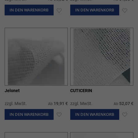
IN DEN WARENKORB
ZUR
IN DEN WARENKORB
ZUR
WUNSCHLISTE
WUN
HINZUFÜGEN
HIN
Jelonet
CUTICERIN
zzgl. MwSt.
19,91 €
zzgl. MwSt.
52,07 €
Ab
Ab
IN DEN WARENKORB
ZUR
IN DEN WARENKORB
ZUR
WUNSCHLISTE
WUN
HINZUFÜGEN
HIN