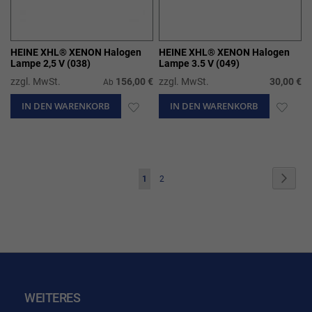
HEINE XHL® XENON Halogen
HEINE XHL® XENON Halogen
Lampe 2,5 V (038)
Lampe 3.5 V (049)
zzgl. MwSt.
156,00 €
zzgl. MwSt.
30,00 €
Ab
IN DEN WARENKORB
ZUR
IN DEN WARENKORB
ZUR
WUNSCHLISTE
WUN
HINZUFÜGEN
HIN
Seite
Seite
Weite
Sie
Seite
1
2
lesen
gerade
die
Seite
WEITERES