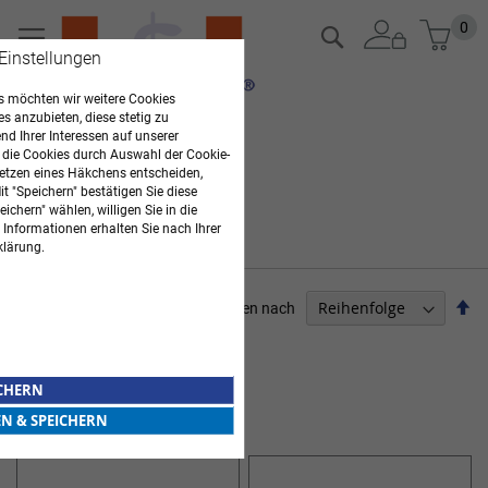
Zum
Mein
0
Suche
Inhalt
 Einstellungen
springen
 möchten wir weitere Cookies
es anzubieten, diese stetig zu
d Ihrer Interessen auf unserer
 die Cookies durch Auswahl der Cookie-
etzen eines Häkchens entscheiden,
t "Speichern" bestätigen Sie diese
ichern" wählen, willigen Sie in die
 Informationen erhalten Sie nach Ihrer
klärung.
Ab
Sortieren nach
so
ARZTBEDARF
Artikel
1
-
12
von
13
ICHERN
HEINE HALOGENLAMPEN
EN & SPEICHERN