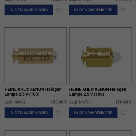
IN DEN WARENKORB
ZUR
IN DEN WARENKORB
ZUR
WUNSCHLISTE
WUN
HINZUFÜGEN
HIN
HEINE XHL® XENON Halogen
HEINE XHL® XENON Halogen
Lampe 2,5 V (105)
Lampe 2,5 V (106)
zzgl. MwSt.
153,00 €
zzgl. MwSt.
170,40 €
IN DEN WARENKORB
ZUR
IN DEN WARENKORB
ZUR
WUNSCHLISTE
WUN
HINZUFÜGEN
HIN