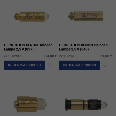
HEINE XHL® XENON Halogen
HEINE XHL® XENON Halogen
Lampe 2,5 V (037)
Lampe 2,5 V (040)
zzgl. MwSt.
114,00 €
zzgl. MwSt.
21,00 €
IN DEN WARENKORB
ZUR
IN DEN WARENKORB
ZUR
WUNSCHLISTE
WUN
HINZUFÜGEN
HIN